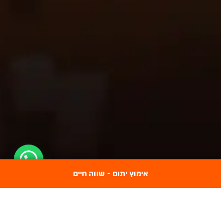
נתון מבהיל שנה אחרי שנה: כל מאמצי
אימוץ יתום - שווה חיים
היתומים זוכים