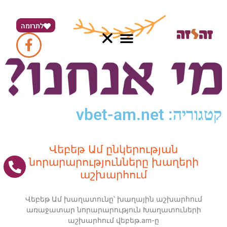
לתרומה
קטגוריה: vbet-am.net
Վեբեթ Ամ ընկերության
նորարարությունները խաղերի
աշխարհում
Վեբեթ Ամ խաղատունը՝ խաղային աշխարհում
առաջատար նորարարություն Խաղատուների
աշխարհում վեբեթ.am-ը